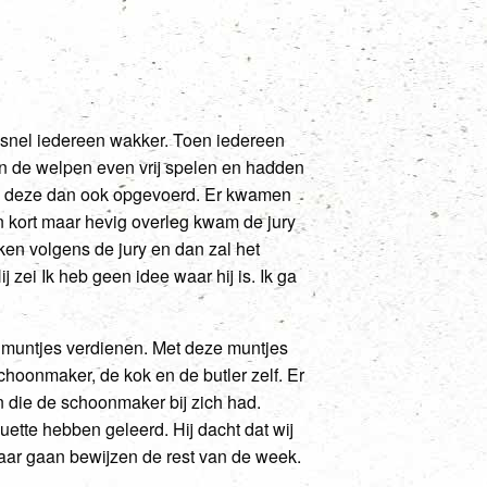
 snel iedereen wakker. Toen iedereen
en de welpen even vrij spelen en hadden
den deze dan ook opgevoerd. Er kwamen
n kort maar hevig overleg kwam de jury
rken volgens de jury en dan zal het
ei Ik heb geen idee waar hij is. Ik ga
j muntjes verdienen. Met deze muntjes
hoonmaker, de kok en de butler zelf. Er
n die de schoonmaker bij zich had.
ette hebben geleerd. Hij dacht dat wij
ar gaan bewijzen de rest van de week.