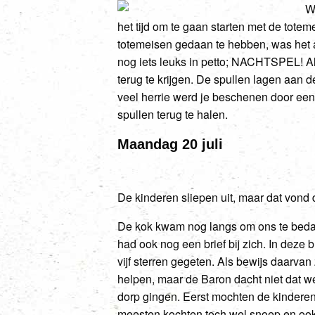
W
het tijd om te gaan starten met de totem
totemeisen gedaan te hebben, was het a
nog iets leuks in petto; NACHTSPEL! A
terug te krijgen. De spullen lagen aan 
veel herrie werd je beschenen door een f
spullen terug te halen.
Maandag 20 juli
De kinderen sliepen uit, maar dat vond 
De kok kwam nog langs om ons te bedan
had ook nog een brief bij zich. In deze 
vijf sterren gegeten. Als bewijs daarva
helpen, maar de Baron dacht niet dat 
dorp gingen. Eerst mochten de kinderen
meesten kochten toch wel snoep en ook 