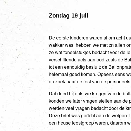
Zondag 19 juli
De eerste kinderen waren al om acht u
wakker was, hebben we met zn allen on
ze wat toneelstukjes bedacht voor de l
verschillende acts aan bod zoals de Ba
tot een eenduidig besluit: de Ballonprat
helemaal goed komen. Opeens eens wat de
op zoek naar de rest van de personeelsle
Dat deed hij ook, we kregen van de but
konden we later vragen stellen aan de 
werden veel vragen bedacht door de kind
Deze brief was gericht aan de welpen. I
een heuse feestgroep waren, daarom wa