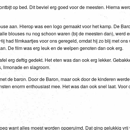
ontbijt op bed. Dit beviel erg goed voor de meesten. Hierna wer
use aan. Hierop was een logo gemaakt voor het kamp. De Baro
 alle blouses nu nog schoon waren (bij de meesten dan), werd e
ij had filmkaartjes voor ons geregeld, omdat hij zo blij met ons
aan. De film was erg leuk en de welpen genoten dan ook erg.
afel erg deftig gedekt. Het eten was dan ook erg lekker. Gebakk
es, limonade en slagroom.
met de baron. Door de Baron, maar ook door de kinderen werd
ten enorm enthousiast mee. Het was dan ook snel laat. Voor de
eg want alles moest worden opgeruimd. Dat ging gelukkig vrij 