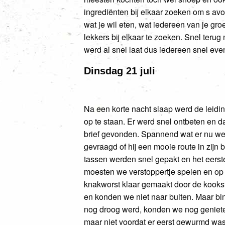
ingrediënten bij elkaar zoeken om s a
wat je wil eten, wat iedereen van je gro
lekkers bij elkaar te zoeken. Snel teru
werd al snel laat dus iedereen snel ev
Dinsdag 21 juli
Na een korte nacht slaap werd de leidi
op te
staan. Er werd snel ontbeten en d
brief gevonden. Spannend wat er nu wee
gevraagd of hij een mooie route in zijn
tassen werden snel gepakt en het eers
moesten we verstoppertje spelen en op 
knakworst klaar gemaakt door de kooksta
en konden we niet naar buiten. Maar 
nog droog werd, konden we nog genieten
maar niet voordat er eerst gewurmd was