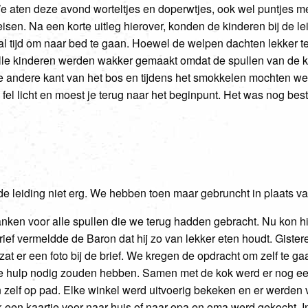
e aten deze avond worteltjes en doperwtjes, ook wel puntjes m
eisen. Na een korte uitleg hierover, konden de kinderen bij de l
l tijd om naar bed te gaan. Hoewel de welpen dachten lekker t
lle kinderen werden wakker gemaakt omdat de spullen van de 
de andere kant van het bos en tijdens het smokkelen mochten we
el licht en moest je terug naar het beginpunt. Het was nog best 
de leiding niet erg. We hebben toen maar gebruncht in plaats van
ken voor alle spullen die we terug hadden gebracht. Nu kon h
brief vermeldde de Baron dat hij zo van lekker eten houdt. Gister
n zat er een foto bij de brief. We kregen de opdracht om zelf te
we hulp nodig zouden hebben. Samen met de kok werd er nog ee
 zelf op pad. Elke winkel werd uitvoerig bekeken en er werden 
een kaartje voor naar huis of naar opa en oma werd gekocht. 