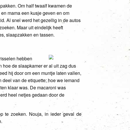
e pakken. Om half twaalf kwamen de
pa en mama een kusje geven en om
d. Al snel werd het gezellig in de autos
oeken. Maar uit eindelijk heeft
s, slaapzakken en tassen.
wisselen hebben
 hoe de slaapkamer er al uit zag dus
ed hij door om een muntje laten vallen,
n deel van de etiquette; hoe we iemand
eten klaar was. De macaroni was
werd heel netjes gedaan door de
p te zoeken. Nouja, in ieder geval de
n.