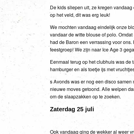
De kids sliepen uit, ze kregen vandaag 
op het veld, dit was erg leuk!
We mochten vandaag eindelijk onze blo
vandaar de witte blouse of polo. Omdat
had de Baron een verrassing voor ons. H
feestgroep! We zijn naar Ice Age 3 geg
Eenmaal terug op het clubhuis was de t
hamburger en als toetje ijs met vruchtj
s Avonds was er nog een disco samen 
nieuwe moves getoond. Alle welpen dans
om de slaapzakken op te zoeken.
Zaterdag 25 juli
Ook vandaag ging de wekker al weer vro