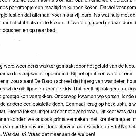
vonds per groepje een maaltijd te kunnen koken. Dit viel voor 
epje lust en dat allemaal voor maar vijf euro! Na wat hulp met de
g naar het clubhuis om te koken. Dit werd erg goed gedaan door d
en douchen en op naar bed.
ng werd weer eens wakker gemaakt door het geluid van de kids. 
aarna de slaapkamer opgeruimd. Bij het opruimen werd er een
r in zou staan! De Baron schreef dat hij erg van wandelen houd
 bos wilde uitstippelen voor de kids. Dat heeft hij ook gedaan, 
te groepje kon vertrekken. Onderweg kwamen we verschillende 
de andere een estafette doen. Eenmaal terug op het clubhuis wa
f. Hierna lekker uitgerust dat het avondmaal. Dit keer was dat 
binnen konden we ons ook prima vermaken met
krantenmep en m
 van het kampvuur. Dank hiervoor aan Sander en Eric! Na het 
. Wat dat is? Vraag dat maar aan de welpen!