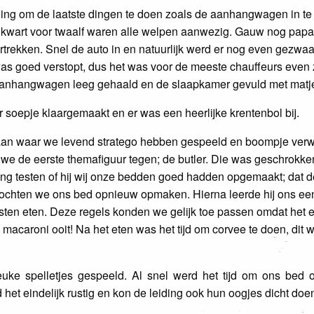
iding om de laatste dingen te doen zoals de aanhangwagen in t
m kwart voor twaalf waren alle welpen aanwezig. Gauw nog pa
ertrekken. Snel de auto in en natuurlijk werd er nog even gezwaai
as goed verstopt, dus het was voor de meeste chauffeurs even z
aanhangwagen leeg gehaald en de slaapkamer gevuld met matje
 soepje klaargemaakt en er was een heerlijke krentenbol bij.
egaan waar we levend stratego hebben gespeeld en boompje ver
e de eerste themafiguur tegen; de butler. Die was geschrokken
ing testen of hij wij onze bedden goed hadden opgemaakt; dat de
 mochten we ons bed opnieuw opmaken. Hierna leerde hij ons ee
ten eten. Deze regels konden we gelijk toe passen omdat het 
acaroni ooit! Na het eten was het tijd om corvee te doen, dit 
ke spelletjes gespeeld. Al snel werd het tijd om ons bed o
het eindelijk rustig en kon de leiding ook hun oogjes dicht doe