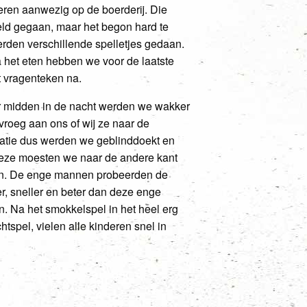
eren aanwezig op de boerderij. Die
eld gegaan, maar het begon hard te
rden verschillende spelletjes gedaan.
 het eten hebben we voor de laatste
t vragenteken na.
ar midden in de nacht werden we wakker
vroeg aan ons of wij ze naar de
catie dus werden we geblinddoekt en
eze moesten we naar de andere kant
n. De enge mannen probeerden de
r, sneller en beter dan deze enge
. Na het smokkelspel in het heel erg
spel, vielen alle kinderen snel in