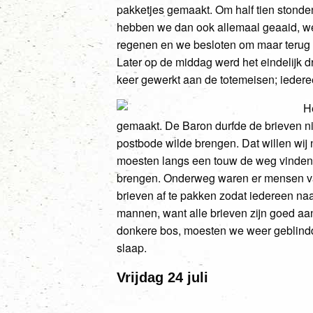
pakketjes gemaakt. Om half tien stonde
hebben we dan ook allemaal geaaid, we 
regenen en we besloten om maar terug t
Later op de middag werd het eindelijk
keer gewerkt aan de totemeisen; iedere
H
gemaakt. De Baron durfde de brieven nie
postbode wilde brengen. Dat willen wij
moesten langs een touw de weg vinden
brengen. Onderweg waren er mensen van
brieven af te pakken zodat iedereen na
mannen, want alle brieven zijn goed aa
donkere bos, moesten we weer geblinddo
slaap.
Vrijdag 24 juli