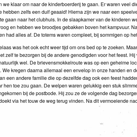
n we klaar om naar de kinderboerderij te gaan. Er waren veel di
hebben zelfs een duif geaaid! Hierna zijn we naar een speelv
e gaan naar het clubhuis. In de slaapkamer van de kinderen we
 droog en hebben we broodjes gebakken boven het kampvuur. Na
en had alles af. De totems waren compleet, bij sommigen op he
elaas was het ook echt weer tijd om ons bed op te zoeken. Ma
t zelf te bezorgen bij de andere genodigden voor het feest. Hij 
 natuurlijk wel. De brievensmokkelroute was op een geheime lo
. We kregen daarna allemaal een envelop in onze handen en d
 een andere familie die op dezelfde dag ook een feest hadde
ar hen toe zou gaan. De welpen waren gelukkig een stuk slimme
ngekomen bij de postbode. Hij zou ze de volgende dag bezorgen
ekt via het touw de weg terug vinden. Na dit vermoeiende nacht