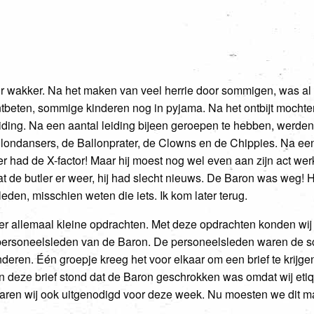
ur wakker. Na het maken van veel herrie door sommigen, was al
tbeten, sommige kinderen nog in pyjama. Na het ontbijt mocht
eiding. Na een aantal leiding bijeen geroepen te hebben, wer
llondansers, de Ballonprater, de Clowns en de Chippies. Na ee
er had de X-factor! Maar hij moest nog wel even aan zijn act we
 butler er weer, hij had slecht nieuws. De Baron was weg! Hij z
den, misschien weten die iets. Ik kom later terug.
ler allemaal kleine opdrachten. Met deze opdrachten konden wi
personeelsleden van de Baron. De personeelsleden waren de sc
eren. Één groepje kreeg het voor elkaar om een brief te krijge
n deze brief stond dat de Baron geschrokken was omdat wij etiqu
ren wij ook uitgenodigd voor deze week. Nu moesten we dit ma