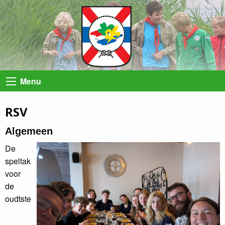
Menu
RSV
Algemeen
De
speltak
voor
de
oudtste