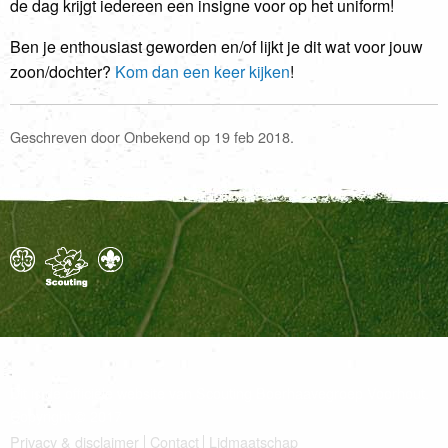
de dag krijgt iedereen een insigne voor op het uniform!
Ben je enthousiast geworden en/of lijkt je dit wat voor jouw
zoon/dochter?
Kom dan een keer kijken
!
Geschreven door Onbekend op 19 feb 2018.
Dit is de officiële website van Scouting Boerhaavegroep Voorhout.
Copyright © 2017
Privacy & disclaimer
Contact
Lidmaatschap