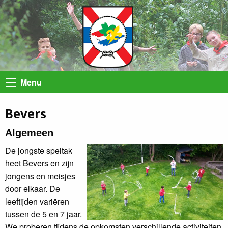
Menu
Bevers
Algemeen
De jongste speltak
heet Bevers en zijn
jongens en meisjes
door elkaar. De
leeftijden variëren
tussen de 5 en 7 jaar.
We proberen tijdens de opkomsten verschillende activiteiten