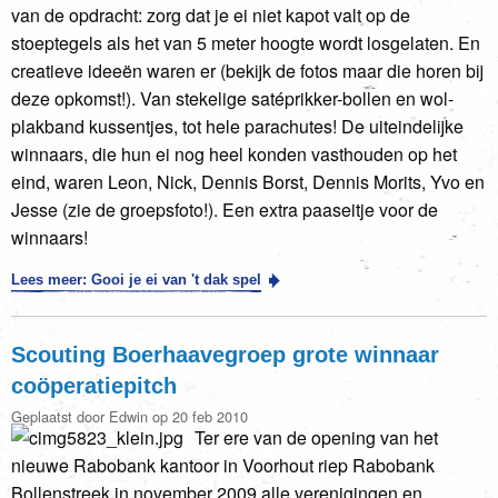
van de opdracht: zorg dat je ei niet kapot valt op de
stoeptegels als het van 5 meter hoogte wordt losgelaten. En
creatieve ideeën waren er (bekijk de fotos maar die horen bij
deze opkomst!). Van stekelige satéprikker-bollen en wol-
plakband kussentjes, tot hele parachutes! De uiteindelijke
winnaars, die hun ei nog heel konden vasthouden op het
eind, waren Leon, Nick, Dennis Borst, Dennis Morits, Yvo en
Jesse (zie de groepsfoto!). Een extra paaseitje voor de
winnaars!
Lees meer: Gooi je ei van 't dak spel
Scouting Boerhaavegroep grote winnaar
coöperatiepitch
Geplaatst door Edwin op 20 feb 2010
Ter ere van de opening van het
nieuwe Rabobank kantoor in Voorhout riep Rabobank
Bollenstreek in november 2009 alle verenigingen en